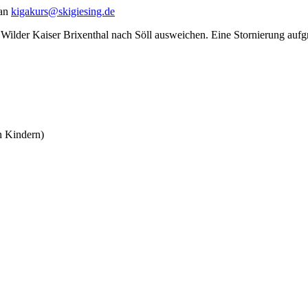
 an
kigakurs@skigiesing.de
 Wilder Kaiser Brixenthal nach Söll ausweichen. Eine Stornierung aufg
n Kindern)