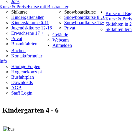
Jobs
Kurse & Preise
Kurse mit Bustransfer
Skikurse
Snowboardkurse
Kurse mit Eig
Kindergartenalter
Snowboardkurse 8-16
Kurse & Preis
Kinderskikurse 6-11
Snowboardkurse 17+
Skifahren in 
Jugendskikurse 12-16
Privat
Skifahren lern
Erwachsene 17 +
Gelände
Privat
Webcam
Busmitfahrten
Anmelden
Buchen
Kontaktformular
Info
Häufige Fragen
Hygienekonzept
Busfahrplan
Downloads
AGB
Staff Login
Kindergarten 4 - 6