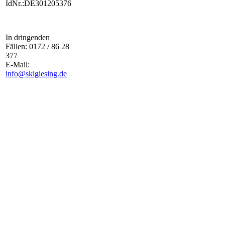
IdNr.:DE301205376
In dringenden
Fällen: 0172 / 86 28
377
E-Mail:
info@skigiesing.de